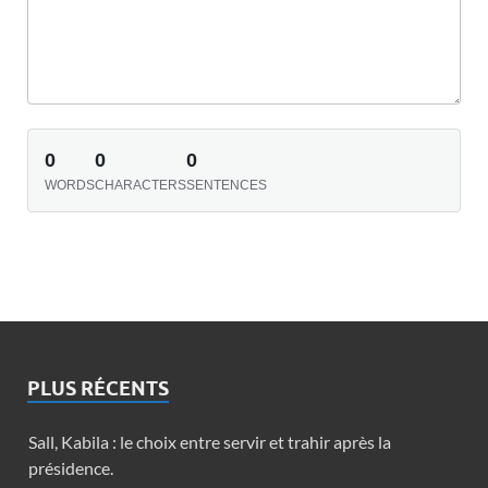
0
0
0
WORDS
CHARACTERS
SENTENCES
PLUS RÉCENTS
Sall, Kabila : le choix entre servir et trahir après la
présidence.