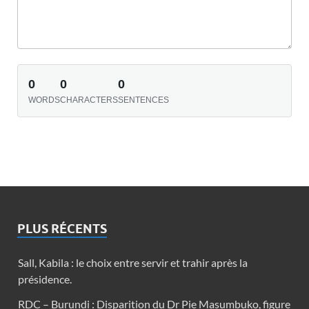
0
0
0
WORDS
CHARACTERS
SENTENCES
PLUS RÉCENTS
Sall, Kabila : le choix entre servir et trahir après la
présidence.
RDC – Burundi : Disparition du Dr Pie Masumbuko, figure