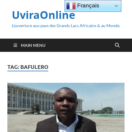
Français
UviraOnline
L’ouverture aux pays des Grands Lacs Africains & au Monde.
MAIN MENU
TAG:
BAFULERO