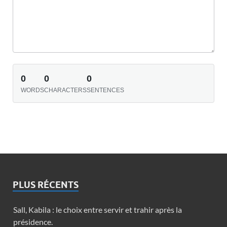
0
0
0
WORDS
CHARACTERS
SENTENCES
PLUS RÉCENTS
Sall, Kabila : le choix entre servir et trahir après la
présidence.