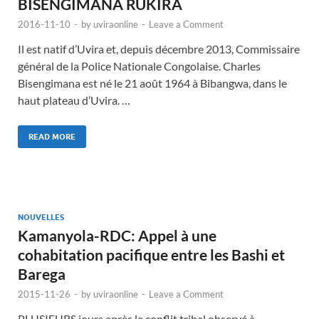
BISENGIMANA RUKIRA
2016-11-10
-
by
uviraonline
-
Leave a Comment
Il est natif d’Uvira et, depuis décembre 2013, Commissaire
général de la Police Nationale Congolaise. Charles
Bisengimana est né le 21 août 1964 à Bibangwa, dans le
haut plateau d’Uvira. …
READ MORE
NOUVELLES
Kamanyola-RDC: Appel à une
cohabitation pacifique entre les Bashi et
Barega
2015-11-26
-
by
uviraonline
-
Leave a Comment
PLUSIEURS jours après le conflit tribal observé à