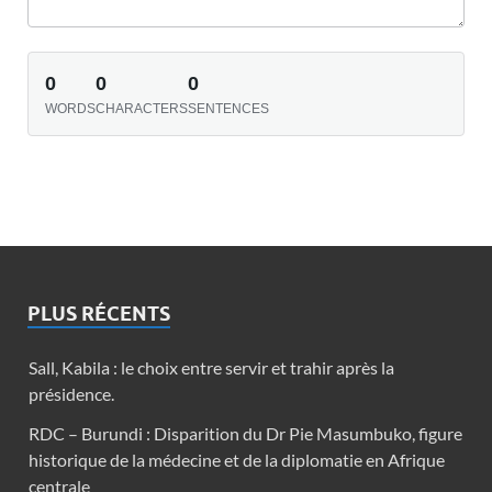
0
0
0
WORDS
CHARACTERS
SENTENCES
PLUS RÉCENTS
Sall, Kabila : le choix entre servir et trahir après la
présidence.
RDC – Burundi : Disparition du Dr Pie Masumbuko, figure
historique de la médecine et de la diplomatie en Afrique
centrale