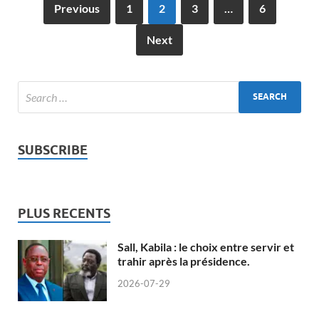
Previous
1
2
3
…
6
Next
SUBSCRIBE
PLUS RECENTS
Sall, Kabila : le choix entre servir et
trahir après la présidence.
2026-07-29