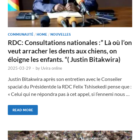
COMMUNAUTÉ
/
HOME
/
NOUVELLES
RDC: Consultations nationales :” Là où l’on
veut arracher les dents aux chiens, on
éloigne les enfants. “( Justin Bitakwira)
2025-03-29
-
by
Uvira online
Justin Bitakwira après son entretien avec le Conseiler
spacial du Présidentde la RDC Felix Tshisekedi pense que :
« Celui qui ne répondra pas à cet appel, si l’ennemi nous …
READ MORE