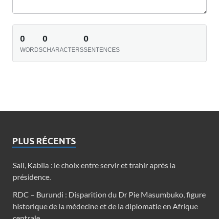
0
0
0
WORDS
CHARACTERS
SENTENCES
PLUS RÉCENTS
Sall, Kabila : le choix entre servir et trahir après la
présidence.
RDC – Burundi : Disparition du Dr Pie Masumbuko, figure
historique de la médecine et de la diplomatie en Afrique
centrale