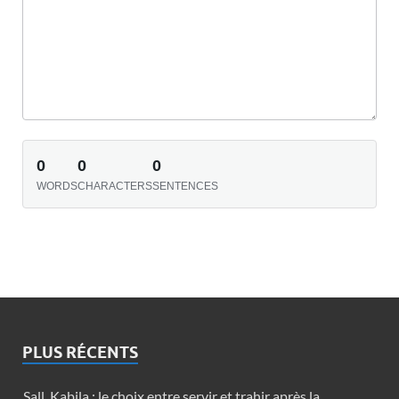
0
0
0
WORDS
CHARACTERS
SENTENCES
PLUS RÉCENTS
Sall, Kabila : le choix entre servir et trahir après la