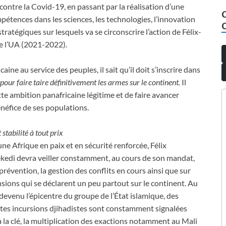
 contre la Covid-19, en passant par la réalisation d’une
étences dans les sciences, les technologies, l’innovation
tratégiques sur lesquels va se circonscrire l’action de Félix-
e l’UA (2021-2022).
aine au service des peuples, il sait qu’il doit s’inscrire dans
ur faire taire définitivement les armes sur le continent.
Il
ette ambition panafricaine légitime et de faire avancer
énéfice de ses populations.
 stabilité à tout prix
ne Afrique en paix et en sécurité renforcée, Félix
ekedi devra veiller constamment, au cours de son mandat,
 prévention, la gestion des conflits en cours ainsi que sur
nsions qui se déclarent un peu partout sur le continent. Au
devenu l’épicentre du groupe de l’État islamique, des
tes incursions djihadistes sont constamment signalées
à la clé, la multiplication des exactions notamment au Mali