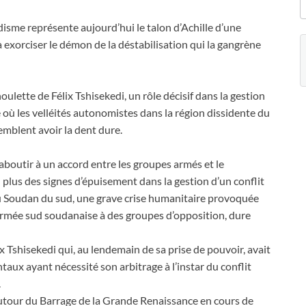
isme représente aujourd’hui le talon d’Achille d’une
 à exorciser le démon de la déstabilisation qui la gangrène
houlette de Félix Tshisekedi, un rôle décisif dans la gestion
e où les velléités autonomistes dans la région dissidente du
emblent avoir la dent dure.
boutir à un accord entre les groupes armés et le
plus des signes d’épuisement dans la gestion d’un conflit
 Au Soudan du sud, une grave crise humanitaire provoquée
’armée sud soudanaise à des groupes d’opposition, dure
ix Tshisekedi qui, au lendemain de sa prise de pouvoir, avait
ntaux ayant nécessité son arbitrage à l’instar du conflit
.
n autour du Barrage de la Grande Renaissance en cours de