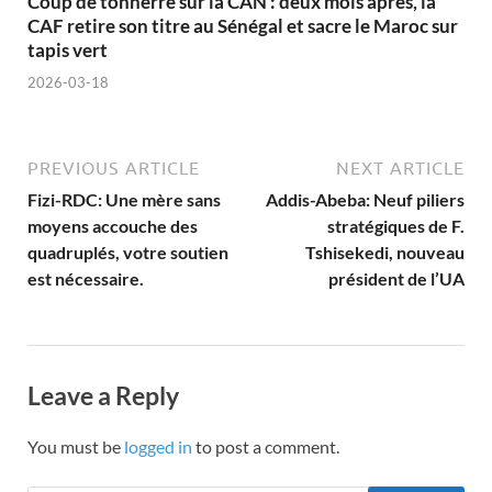
Coup de tonnerre sur la CAN : deux mois après, la
CAF retire son titre au Sénégal et sacre le Maroc sur
tapis vert
2026-03-18
PREVIOUS ARTICLE
NEXT ARTICLE
Fizi-RDC: Une mère sans
Addis-Abeba: Neuf piliers
moyens accouche des
stratégiques de F.
quadruplés, votre soutien
Tshisekedi, nouveau
est nécessaire.
président de l’UA
Leave a Reply
You must be
logged in
to post a comment.