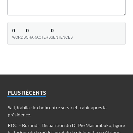
0
0
0
WORDS
CHARACTERS
SENTENCES
PLUS RÉCENTS
Sall, Kabila : le choix entre servir et trahir après la
présidence.
RDC – Burundi : Disparition du Dr Pie Masumbuko, figure
historique de la médecine et de la diplomatie en Afrique