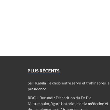
PLUS RÉCENTS
Sall, Kabila : le choix entre servir et trahir après la
présidence.
RDC – Burundi : Disparition du Dr Pie
Masumbuko, figure historique de la médecine et
de la diplomatie en Afrique centrale