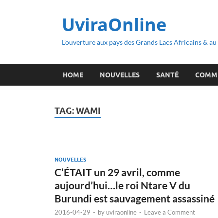
UviraOnline
L’ouverture aux pays des Grands Lacs Africains & a
HOME
NOUVELLES
SANTÉ
COMM
TAG:
WAMI
NOUVELLES
C’ÉTAIT un 29 avril, comme
aujourd’hui…le roi Ntare V du
Burundi est sauvagement assassiné
2016-04-29
-
by
uviraonline
-
Leave a Comment