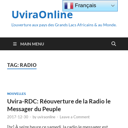
Français
UviraOnline
L’ouverture aux pays des Grands Lacs Africains & au Monde.
MAIN MENU
TAG:
RADIO
NOUVELLES
Uvira-RDC: Réouverture de la Radio le
Messager du Peuple
2017-12-30
-
by
uviraonline
-
Leave a Comment
[br] À seize heure ce samedi, la radio le messager est