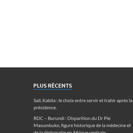
PLUS RÉCENTS
Sall, Kabila : le choix entre servir et trahir après la
présidence.
RDC – Burundi : Disparition du Dr Pie
Masumbuko, figure historique de la médecine et
de la diplomatie en Afrique centrale