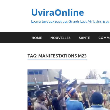
UviraOnline
L’ouverture aux pays des Grands Lacs Africains & a
HOME
NOUVELLES
SANTÉ
COMM
TAG:
MANIFESTATIONS M23