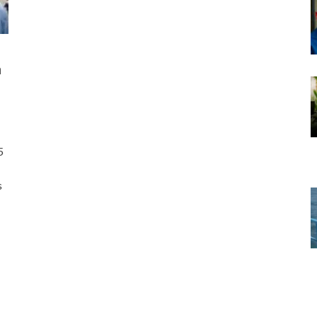
à
5
s