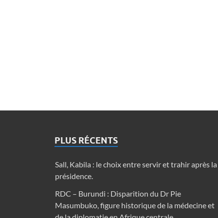
PLUS RÉCENTS
Sall, Kabila : le choix entre servir et trahir après la
présidence.
RDC – Burundi : Disparition du Dr Pie
Masumbuko, figure historique de la médecine et
de la diplomatie en Afrique centrale