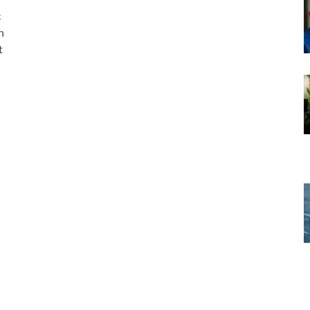
c
n
t