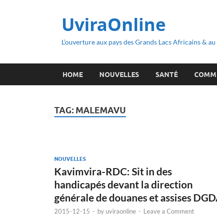
UviraOnline
L’ouverture aux pays des Grands Lacs Africains & a
HOME
NOUVELLES
SANTÉ
COMM
TAG:
MALEMAVU
NOUVELLES
Kavimvira-RDC: Sit in des
handicapés devant la direction
générale de douanes et assises DG
2015-12-15
-
by
uviraonline
-
Leave a Comment