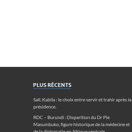
PLUS RÉCENTS
Sall, Kabila : le choix entre servir et trahir après la
présidence.
RDC – Burundi : Disparition du Dr Pie
Masumbuko, figure historique de la médecine et
de la diplomatie en Afrique centrale