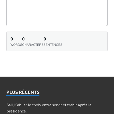
0
0
0
WORDS
CHARACTERS
SENTENCES
PLUS RÉCENTS
Sall, Kabila : le choix entre servir et trahir après la
présidence.