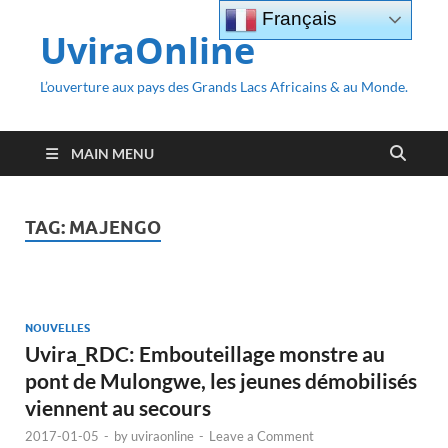
Français
UviraOnline
L’ouverture aux pays des Grands Lacs Africains & au Monde.
MAIN MENU
TAG:
MAJENGO
NOUVELLES
Uvira_RDC: Embouteillage monstre au
pont de Mulongwe, les jeunes démobilisés
viennent au secours
2017-01-05
-
by
uviraonline
-
Leave a Comment