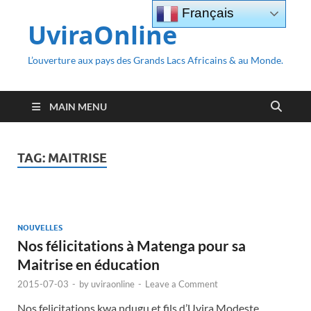
Français
UviraOnline
L’ouverture aux pays des Grands Lacs Africains & au Monde.
MAIN MENU
TAG:
MAITRISE
NOUVELLES
Nos félicitations à Matenga pour sa
Maitrise en éducation
2015-07-03
-
by
uviraonline
-
Leave a Comment
Nos felicitations kwa ndugu et fils d’Uvira Modeste