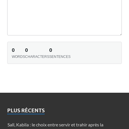
0
0
0
WORDS
CHARACTERS
SENTENCES
PLUS RÉCENTS
Sall, Kabila : le choix entre servir et trahir après la