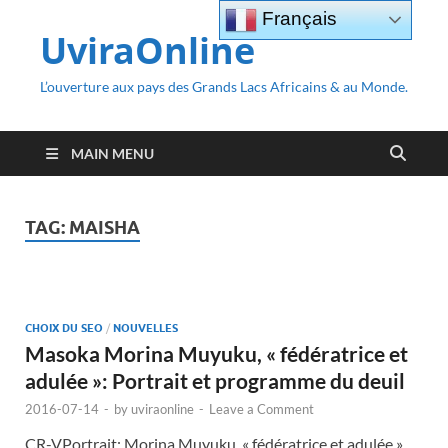
Français
UviraOnline
L’ouverture aux pays des Grands Lacs Africains & au Monde.
MAIN MENU
TAG:
MAISHA
CHOIX DU SEO
/
NOUVELLES
Masoka Morina Muyuku, « fédératrice et
adulée »: Portrait et programme du deuil
2016-07-14
-
by
uviraonline
-
Leave a Comment
CR-VPortrait: Morina Muyuku, « fédératrice et adulée »