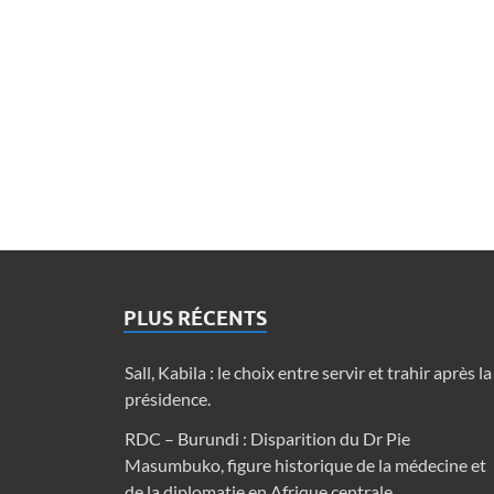
PLUS RÉCENTS
Sall, Kabila : le choix entre servir et trahir après la
présidence.
RDC – Burundi : Disparition du Dr Pie
Masumbuko, figure historique de la médecine et
de la diplomatie en Afrique centrale