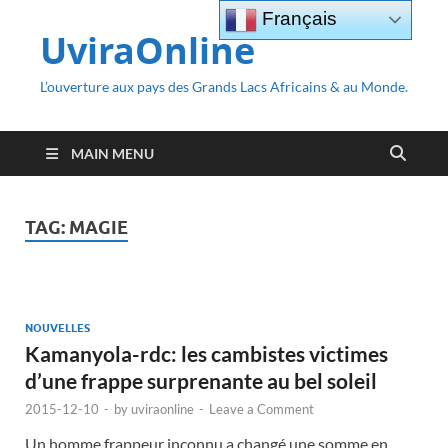
Français
UviraOnline
L’ouverture aux pays des Grands Lacs Africains & au Monde.
MAIN MENU
TAG:
MAGIE
NOUVELLES
Kamanyola-rdc: les cambistes victimes
d’une frappe surprenante au bel soleil
2015-12-10
-
by
uviraonline
-
Leave a Comment
Un homme frappeur inconnu a changé une somme en