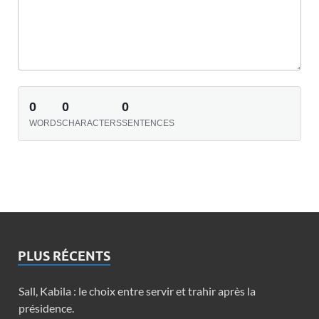
0
0
0
WORDS
CHARACTERS
SENTENCES
PLUS RÉCENTS
Sall, Kabila : le choix entre servir et trahir après la
présidence.