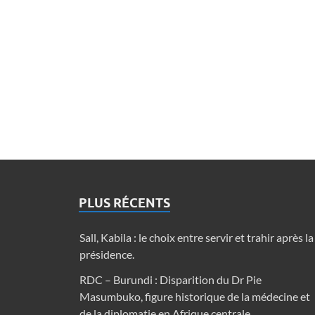
PLUS RÉCENTS
Sall, Kabila : le choix entre servir et trahir après la
présidence.
RDC – Burundi : Disparition du Dr Pie
Masumbuko, figure historique de la médecine et
de la diplomatie en Afrique centrale