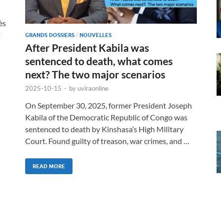
ès
t
GRANDS DOSSIERS
/
NOUVELLES
After President Kabila was
sentenced to death, what comes
next? The two major scenarios
2025-10-15
-
by
uviraonline
On September 30, 2025, former President Joseph
Kabila of the Democratic Republic of Congo was
sentenced to death by Kinshasa’s High Military
Court. Found guilty of treason, war crimes, and …
READ MORE