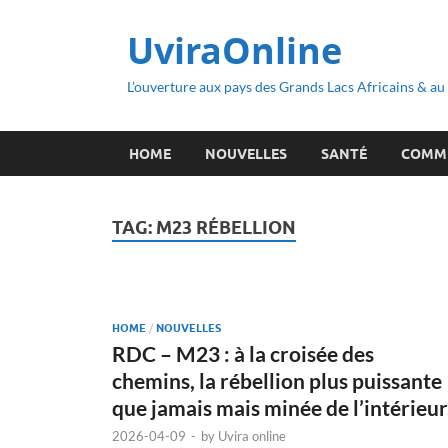
UviraOnline
L’ouverture aux pays des Grands Lacs Africains & a
HOME
NOUVELLES
SANTÉ
COMM
TAG:
M23 RÉBELLION
HOME
/
NOUVELLES
RDC – M23 : à la croisée des
chemins, la rébellion plus puissante
que jamais mais minée de l’intérieur
2026-04-09
-
by
Uvira online