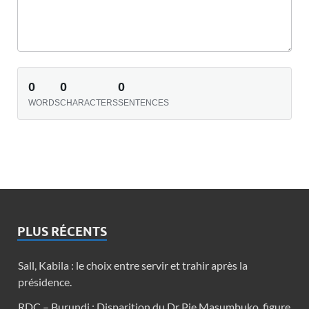
0
0
0
WORDS
CHARACTERS
SENTENCES
PLUS RÉCENTS
Sall, Kabila : le choix entre servir et trahir après la
présidence.
RDC – Burundi : Disparition du Dr Pie Masumbuko, figure