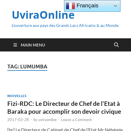
Français
UviraOnline
L’ouverture aux pays des Grands Lacs Africains & au Monde.
MAIN MENU
TAG:
LUMUMBA
NOUVELLES
Fizi-RDC: Le Directeur de Chef de l’Etat à
Baraka pour accomplir son devoir civique
2017-03-28
-
by
uviraonline
-
Leave a Comment
[br] Le Directeur de Cabinet de Chef de l’Etat Mr Néhémie