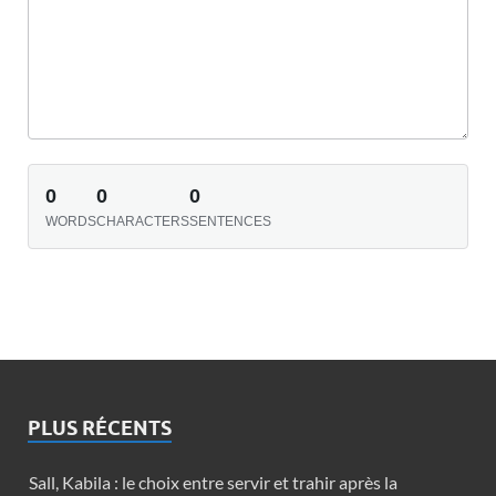
0
0
0
WORDS
CHARACTERS
SENTENCES
PLUS RÉCENTS
Sall, Kabila : le choix entre servir et trahir après la