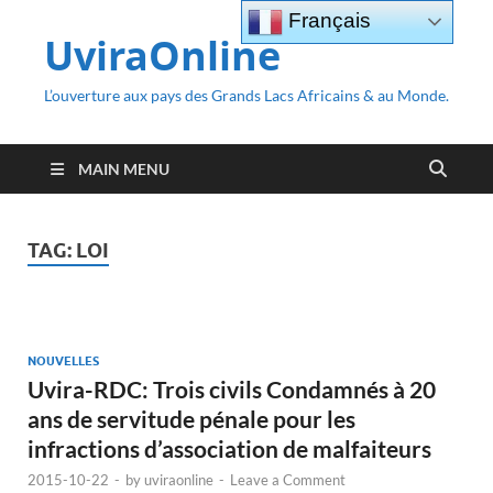
Français
UviraOnline
L’ouverture aux pays des Grands Lacs Africains & au Monde.
MAIN MENU
TAG:
LOI
NOUVELLES
Uvira-RDC: Trois civils Condamnés à 20
ans de servitude pénale pour les
infractions d’association de malfaiteurs
2015-10-22
-
by
uviraonline
-
Leave a Comment