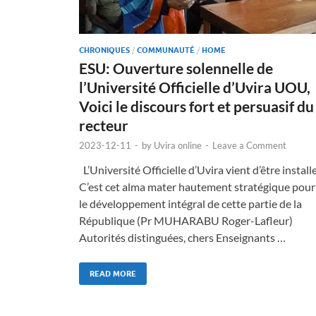
CHRONIQUES
/
COMMUNAUTÉ
/
HOME
ESU: Ouverture solennelle de
l’Université Officielle d’Uvira UOU,
Voici le discours fort et persuasif du
recteur
2023-12-11
-
by
Uvira online
-
Leave a Comment
L’Université Officielle d’Uvira vient d’être installe
C’est cet alma mater hautement stratégique pour
le développement intégral de cette partie de la
République (Pr MUHARABU Roger-Lafleur)
Autorités distinguées, chers Enseignants …
READ MORE