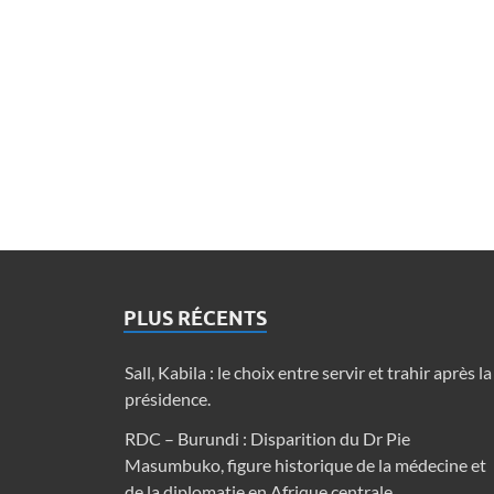
PLUS RÉCENTS
Sall, Kabila : le choix entre servir et trahir après la
présidence.
RDC – Burundi : Disparition du Dr Pie
Masumbuko, figure historique de la médecine et
de la diplomatie en Afrique centrale