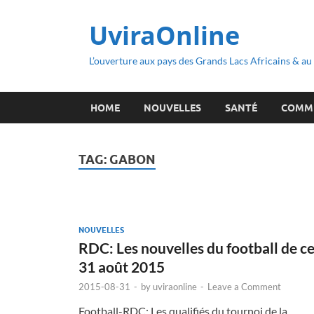
UviraOnline
L’ouverture aux pays des Grands Lacs Africains & a
HOME
NOUVELLES
SANTÉ
COMM
TAG:
GABON
NOUVELLES
RDC: Les nouvelles du football de c
31 août 2015
2015-08-31
-
by
uviraonline
-
Leave a Comment
Football-RDC: Les qualifiés du tournoi de la