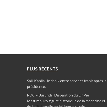
PLUS RÉCENTS
Sall, Kabila : le choix entre servir et trahir après la
présidence.
RDC – Burundi : Disparition du Dr Pie
Masumbuko, figure historique de la médecine et
de la diplomatie en Afrique centrale