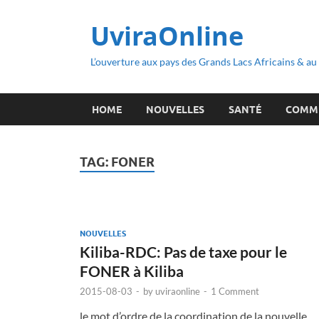
UviraOnline
L’ouverture aux pays des Grands Lacs Africains & a
HOME
NOUVELLES
SANTÉ
COMM
TAG:
FONER
NOUVELLES
Kiliba-RDC: Pas de taxe pour le
FONER à Kiliba
2015-08-03
-
by
uviraonline
-
1 Comment
le mot d’ordre de la coordination de la nouvelle