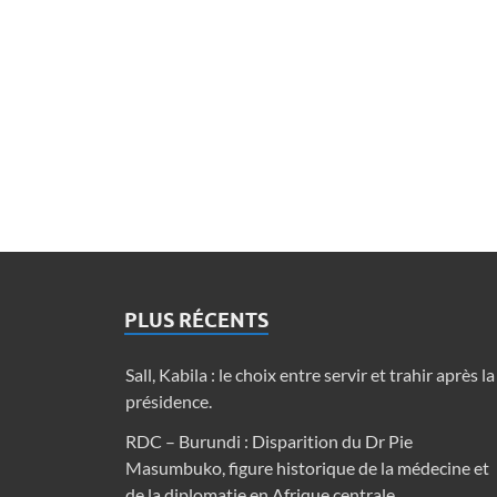
PLUS RÉCENTS
Sall, Kabila : le choix entre servir et trahir après la
présidence.
RDC – Burundi : Disparition du Dr Pie
Masumbuko, figure historique de la médecine et
de la diplomatie en Afrique centrale