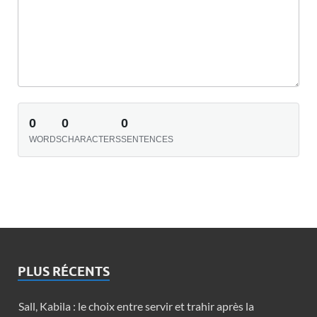
0
0
0
WORDS
CHARACTERS
SENTENCES
PLUS RÉCENTS
Sall, Kabila : le choix entre servir et trahir après la