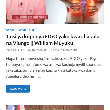
SANTÉ & SPIRITUALITÉ
Jinsi ya kuponya FIGO yako kwa chakula
na Viungo || William Muyuku
2023-04-17
-
by
uviraonline
-
Leave a Comment
Hapa tuna kuonyesha jinsi yakusukua FIGO yako, Figo
hufanya kama mfumo wa asili wa kuchuja mwili kuondoa
takataka, sumu, na maji kupita kiasi kutoka kwa damu.
Angalia video hii ili …
READ MORE