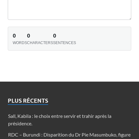
0
0
0
WORDS
CHARACTERS
SENTENCES
PLUS RÉCENTS
Sall, Kabila : le choix entre servir et trahir après la
présidence.
RDC – Burundi : Disparition du Dr Pie Masumbuko, figure