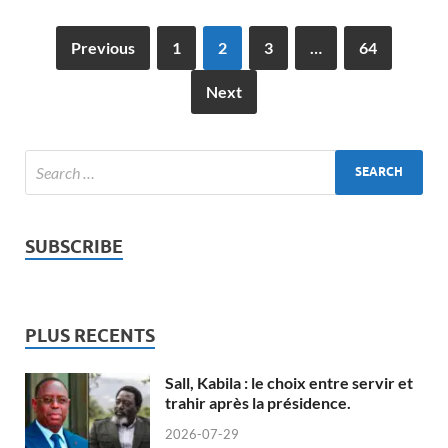
Previous
1
2
3
…
64
Next
SUBSCRIBE
PLUS RECENTS
Sall, Kabila : le choix entre servir et
trahir après la présidence.
2026-07-29