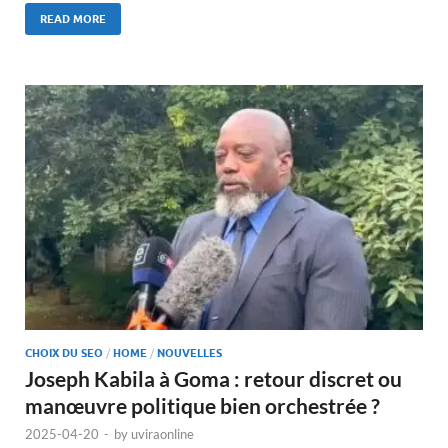
READ MORE
CHOIX DU SEO
/
HOME
/
NOUVELLES
Joseph Kabila à Goma : retour discret ou
manœuvre politique bien orchestrée ?
2025-04-20
-
by
uviraonline