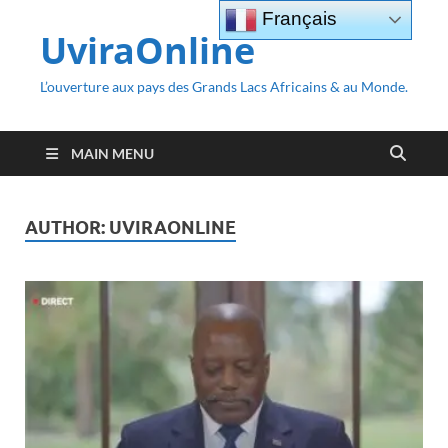
Français
UviraOnline
L’ouverture aux pays des Grands Lacs Africains & au Monde.
MAIN MENU
AUTHOR:
UVIRAONLINE