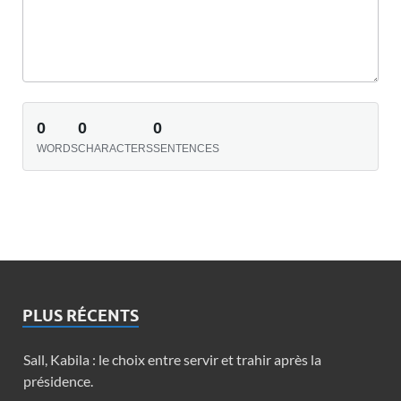
0
0
0
WORDS
CHARACTERS
SENTENCES
PLUS RÉCENTS
Sall, Kabila : le choix entre servir et trahir après la
présidence.