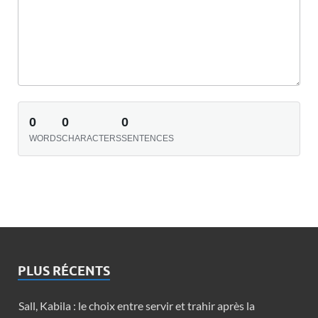
0
0
0
WORDS
CHARACTERS
SENTENCES
PLUS RÉCENTS
Sall, Kabila : le choix entre servir et trahir après la