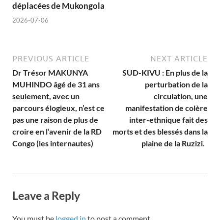
déplacées de Mukongola
2026-07-06
PREVIOUS ARTICLE
NEXT ARTICLE
Dr Trésor MAKUNYA
SUD-KIVU : En plus de la
MUHINDO âgé de 31 ans
perturbation de la
seulement, avec un
circulation, une
parcours élogieux, n’est ce
manifestation de colère
pas une raison de plus de
inter-ethnique fait des
croire en l’avenir de la RD
morts et des blessés dans la
Congo (les internautes)
plaine de la Ruzizi.
Leave a Reply
You must be
logged in
to post a comment.