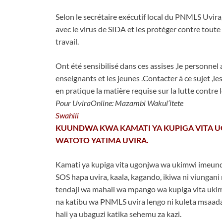
Selon le secrétaire exécutif local du PNMLS Uvira
avec le virus de SIDA et les protéger contre toute
travail.
Ont été sensibilisé dans ces assises ,le personnel 
enseignants et les jeunes .Contacter à ce sujet ,le
en pratique la matière requise sur la lutte contre
Pour UviraOnline: Mazambi Wakul’itete
Swahili
KUUNDWA KWA KAMATI YA KUPIGA VITA U
WATOTO YATIMA UVIRA.
Kamati ya kupiga vita ugonjwa wa ukimwi imeundw
SOS hapa uvira, kaala, kagando, ikiwa ni viungani
tendaji wa mahali wa mpango wa kupiga vita uki
na katibu wa PNMLS uvira lengo ni kuleta msaada
hali ya ubaguzi katika sehemu za kazi.