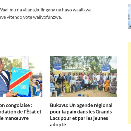
alimu na vijana,kulingana na hayo waalikwa
nye vitendo yote waliyofunzwa.
on congolaise :
Bukavu: Un agende régional
dation de l’État et
pour la paix dans les Grands
de manœuvre
Lacs pour et par les jeunes
adopté