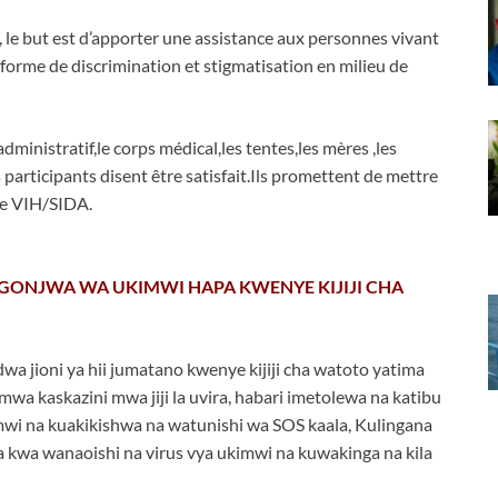
, le but est d’apporter une assistance aux personnes vivant
 forme de discrimination et stigmatisation en milieu de
administratif,le corps médical,les tentes,les mères ,les
s participants disent être satisfait.Ils promettent de mettre
 le VIH/SIDA.
GONJWA WA UKIMWI HAPA KWENYE KIJIJI CHA
a jioni ya hii jumatano kwenye kijiji cha watoto yatima
 mwa kaskazini mwa jiji la uvira, habari imetolewa na katibu
mwi na kuakikishwa na watunishi wa SOS kaala, Kulingana
 kwa wanaoishi na virus vya ukimwi na kuwakinga na kila