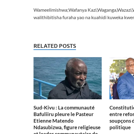
Wameelimishwa;Wafanya Kazi,Waganga,Wazazi,Wa
walithibitisha furaha yao na kuahidi kuweka kwe
RELATED POSTS
Sud-Kivu : La communauté
Constituti
Bafuliiru pleure le Pasteur
entre refon
Etienne Matendo
soupçons 
Ndasubizwa, figure religieuse
politique
et leader communautaire de