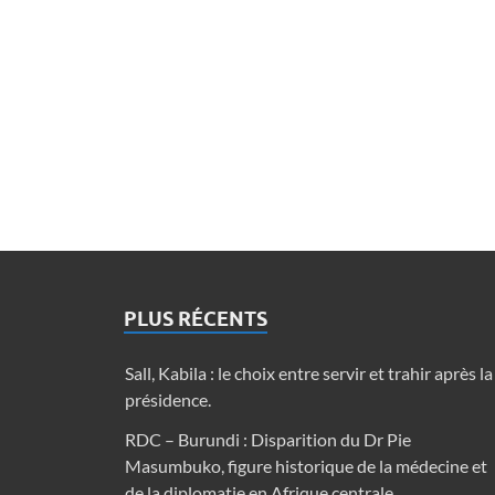
PLUS RÉCENTS
Sall, Kabila : le choix entre servir et trahir après la
présidence.
RDC – Burundi : Disparition du Dr Pie
Masumbuko, figure historique de la médecine et
de la diplomatie en Afrique centrale