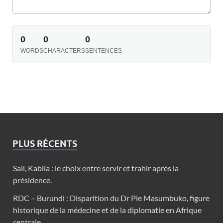
0
0
0
WORDS
CHARACTERS
SENTENCES
PLUS RÉCENTS
Sall, Kabila : le choix entre servir et trahir après la
présidence.
RDC – Burundi : Disparition du Dr Pie Masumbuko, figure
historique de la médecine et de la diplomatie en Afrique
centrale