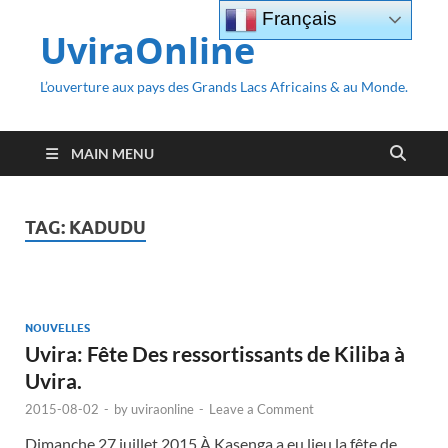
Français
UviraOnline
L’ouverture aux pays des Grands Lacs Africains & au Monde.
MAIN MENU
TAG:
KADUDU
NOUVELLES
Uvira: Fête Des ressortissants de Kiliba à
Uvira.
2015-08-02
-
by
uviraonline
-
Leave a Comment
Dimanche 27 juillet 2015 À Kasenga a eu lieu la fête de