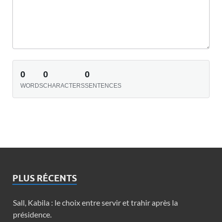
0
0
0
WORDS
CHARACTERS
SENTENCES
PLUS RÉCENTS
Sall, Kabila : le choix entre servir et trahir après la
présidence.