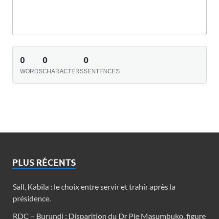
0
0
0
WORDS
CHARACTERS
SENTENCES
PLUS RÉCENTS
Sall, Kabila : le choix entre servir et trahir après la
présidence.
RDC – Burundi : Disparition du Dr Pie Masumbuko, figure