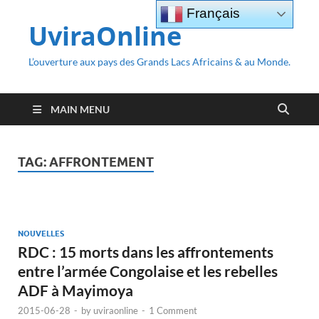
Français
UviraOnline
L’ouverture aux pays des Grands Lacs Africains & au Monde.
MAIN MENU
TAG:
AFFRONTEMENT
NOUVELLES
RDC : 15 morts dans les affrontements
entre l’armée Congolaise et les rebelles
ADF à Mayimoya
2015-06-28
-
by
uviraonline
-
1 Comment