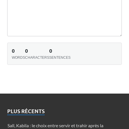
0
0
0
WORDS
CHARACTERS
SENTENCES
PLUS RÉCENTS
Sall, Kabila : le choix entre servir et trahir après la