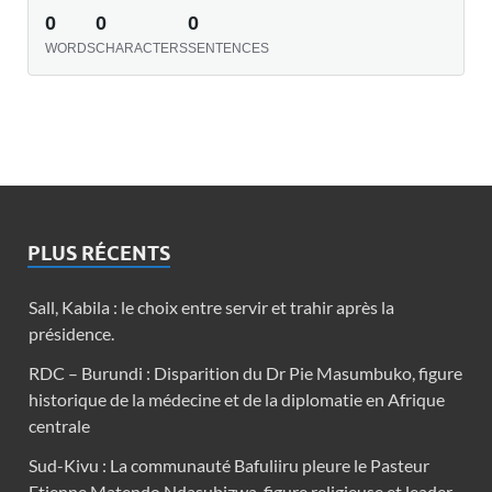
0
0
0
WORDS
CHARACTERS
SENTENCES
PLUS RÉCENTS
Sall, Kabila : le choix entre servir et trahir après la
présidence.
RDC – Burundi : Disparition du Dr Pie Masumbuko, figure
historique de la médecine et de la diplomatie en Afrique
centrale
Sud-Kivu : La communauté Bafuliiru pleure le Pasteur
Etienne Matendo Ndasubizwa, figure religieuse et leader