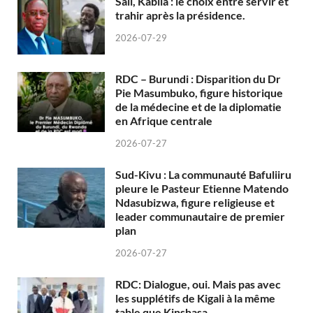
Sall, Kabila : le choix entre servir et
trahir après la présidence.
2026-07-29
RDC – Burundi : Disparition du Dr
Pie Masumbuko, figure historique
de la médecine et de la diplomatie
en Afrique centrale
2026-07-27
Sud-Kivu : La communauté Bafuliiru
pleure le Pasteur Etienne Matendo
Ndasubizwa, figure religieuse et
leader communautaire de premier
plan
2026-07-27
RDC: Dialogue, oui. Mais pas avec
les supplétifs de Kigali à la même
table que Kinshasa.