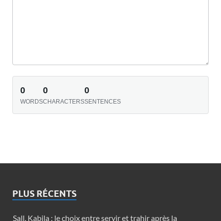
0
0
0
WORDS
CHARACTERS
SENTENCES
PLUS RÉCENTS
Sall, Kabila : le choix entre servir et trahir après la