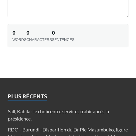
0
0
0
WORDS
CHARACTERS
SENTENCES
PLUS RÉCENTS
Sall, Kabila : le choix entre servir et trahir après la
présidence.
RDC – Burundi : Disparition du Dr Pie Masumbuko, figure