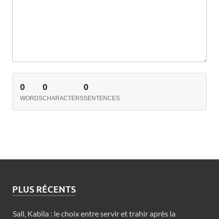
0
0
0
WORDS
CHARACTERS
SENTENCES
PLUS RÉCENTS
Sall, Kabila : le choix entre servir et trahir après la