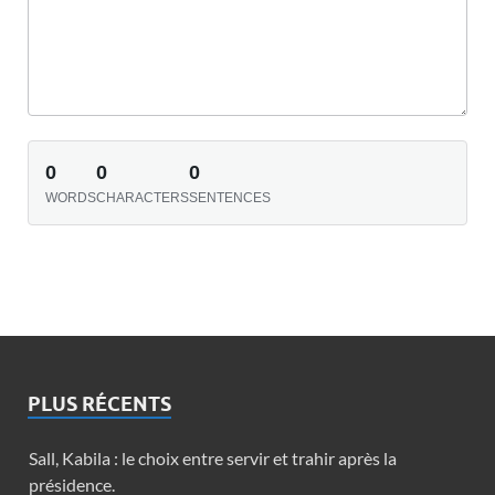
0
0
0
WORDS
CHARACTERS
SENTENCES
PLUS RÉCENTS
Sall, Kabila : le choix entre servir et trahir après la
présidence.