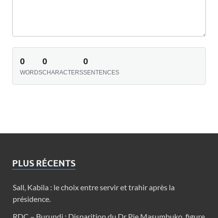
0
0
0
WORDS
CHARACTERS
SENTENCES
PLUS RÉCENTS
Sall, Kabila : le choix entre servir et trahir après la
présidence.
RDC – Burundi : Disparition du Dr Pie Masumbuko, figure