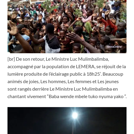
[br] De son retour, Le Ministre Luc Mulimbalimba,
accompagné par la population de LEMERA, se réjouit de la
lumière produite de l’éclairage public à 18h25′. Beaucoup
animés de joies, Les hommes, Les femmes et Les jeunes
sont rangés derrière Le Ministre Luc Mulimbalimba en
chantant vivement “Baba wende mbele tuko nyuma yako “.