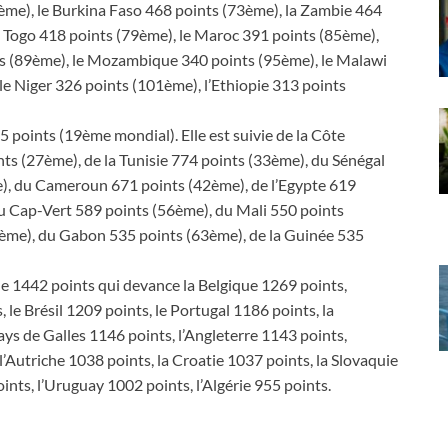
ème), le Burkina Faso 468 points (73ème), la Zambie 464
e Togo 418 points (79ème), le Maroc 391 points (85ème),
ts (89ème), le Mozambique 340 points (95ème), le Malawi
le Niger 326 points (101ème), l’Ethiopie 313 points
5 points (19ème mondial). Elle est suivie de la Côte
s (27ème), de la Tunisie 774 points (33ème), du Sénégal
), du Cameroun 671 points (42ème), de l’Egypte 619
du Cap-Vert 589 points (56ème), du Mali 550 points
2ème), du Gabon 535 points (63ème), de la Guinée 535
ne 1442 points qui devance la Belgique 1269 points,
le Brésil 1209 points, le Portugal 1186 points, la
ays de Galles 1146 points, l’Angleterre 1143 points,
l’Autriche 1038 points, la Croatie 1037 points, la Slovaquie
oints, l’Uruguay 1002 points, l’Algérie 955 points.