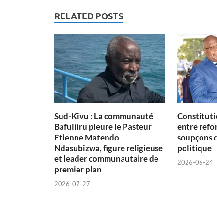
RELATED POSTS
Sud-Kivu : La communauté
Constituti
Bafuliiru pleure le Pasteur
entre refon
Etienne Matendo
soupçons 
Ndasubizwa, figure religieuse
politique
et leader communautaire de
2026-06-24
premier plan
2026-07-27