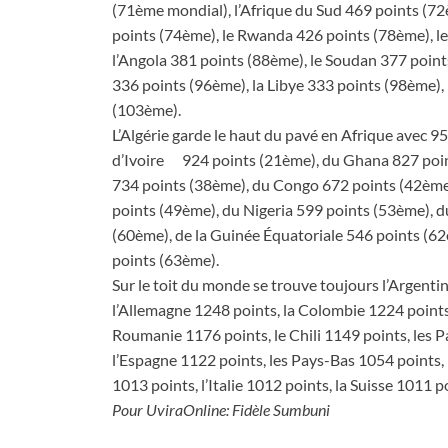
(71ème mondial), l’Afrique du Sud 469 points (72
points (74ème), le Rwanda 426 points (78ème), l
l’Angola 381 points (88ème), le Soudan 377 poin
336 points (96ème), la Libye 333 points (98ème), 
(103ème).
L’Algérie garde le haut du pavé en Afrique avec 95
d’Ivoire 924 points (21ème), du Ghana 827 point
734 points (38ème), du Congo 672 points (42ème
points (49ème), du Nigeria 599 points (53ème), 
(60ème), de la Guinée Équatoriale 546 points (6
points (63ème).
Sur le toit du monde se trouve toujours l’Argenti
l’Allemagne 1248 points, la Colombie 1224 points, 
Roumanie 1176 points, le Chili 1149 points, les P
l’Espagne 1122 points, les Pays-Bas 1054 points, 
1013 points, l’Italie 1012 points, la Suisse 1011 p
Pour UviraOnline: Fidèle Sumbuni