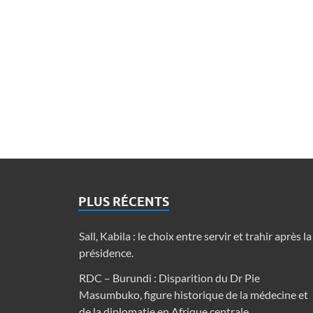
PLUS RÉCENTS
Sall, Kabila : le choix entre servir et trahir après la
présidence.
RDC – Burundi : Disparition du Dr Pie
Masumbuko, figure historique de la médecine et
de la diplomatie en Afrique centrale