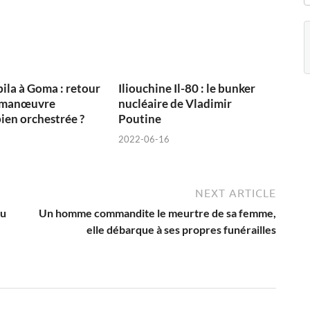
ila à Goma : retour
Iliouchine Il-80 : le bunker
u manœuvre
nucléaire de Vladimir
bien orchestrée ?
Poutine
2022-06-16
NEXT ARTICLE
du
Un homme commandite le meurtre de sa femme,
elle débarque à ses propres funérailles