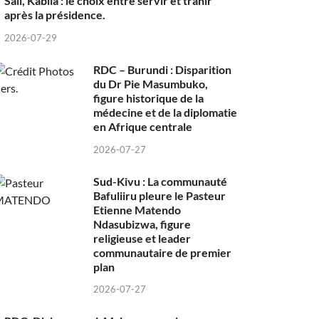
Sall, Kabila : le choix entre servir et trahir
après la présidence.
2026-07-29
RDC – Burundi : Disparition
du Dr Pie Masumbuko,
figure historique de la
médecine et de la diplomatie
en Afrique centrale
2026-07-27
Sud-Kivu : La communauté
Bafuliiru pleure le Pasteur
Etienne Matendo
Ndasubizwa, figure
religieuse et leader
communautaire de premier
plan
2026-07-27