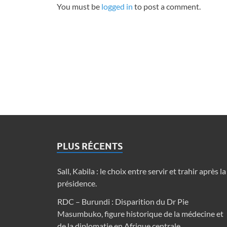
You must be
logged in
to post a comment.
PLUS RÉCENTS
Sall, Kabila : le choix entre servir et trahir après la
présidence.
RDC – Burundi : Disparition du Dr Pie
Masumbuko, figure historique de la médecine et
de la diplomatie en Afrique centrale