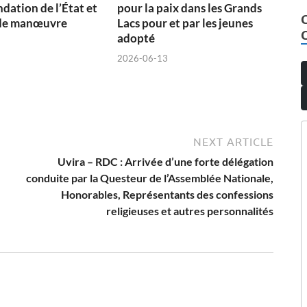
dation de l’État et
pour la paix dans les Grands
de manœuvre
Lacs pour et par les jeunes
adopté
2026-06-13
NEXT ARTICLE
Uvira – RDC : Arrivée d’une forte délégation
conduite par la Questeur de l’Assemblée Nationale,
Honorables, Représentants des confessions
religieuses et autres personnalités