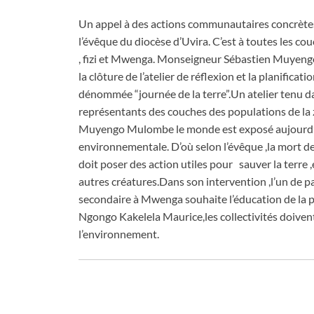
Un appel à des actions communautaires concrètes 
l’évêque du diocèse d’Uvira. C’est à toutes les cou
, fizi et Mwenga. Monseigneur Sébastien Muyengo
la clôture de l’atelier de réflexion et la planifica
dénommée “journée de la terre”.Un atelier tenu dans
représentants des couches des populations de la 
Muyengo Mulombe le monde est exposé aujourd’hui
environnementale. D’où selon l’évêque ,la mort de
doit poser des action utiles pour sauver la terre 
autres créatures.Dans son intervention ,l’un de pa
secondaire à Mwenga souhaite l’éducation de la p
Ngongo Kakelela Maurice,les collectivités doiven
l’environnement.