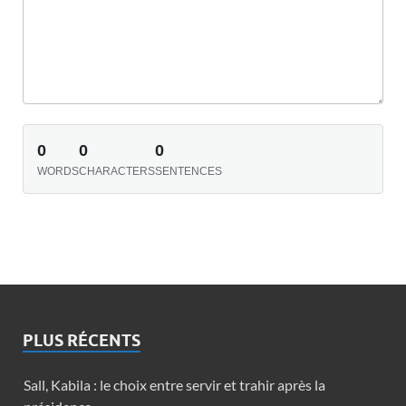
0
0
0
WORDS
CHARACTERS
SENTENCES
PLUS RÉCENTS
Sall, Kabila : le choix entre servir et trahir après la