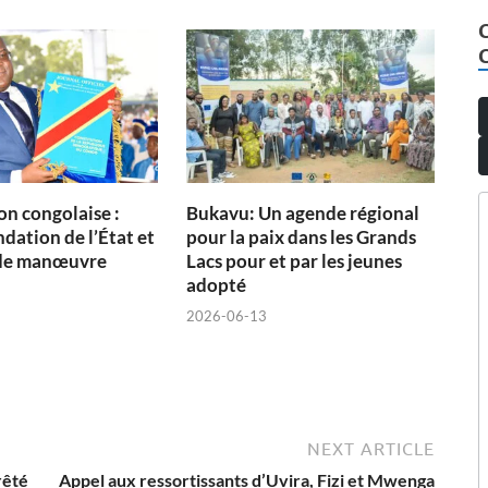
on congolaise :
Bukavu: Un agende régional
dation de l’État et
pour la paix dans les Grands
de manœuvre
Lacs pour et par les jeunes
adopté
2026-06-13
NEXT ARTICLE
rêté
Appel aux ressortissants d’Uvira, Fizi et Mwenga