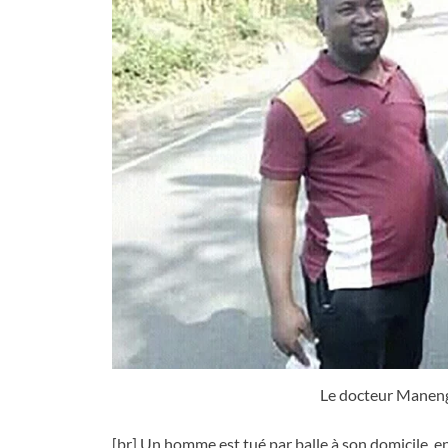
Le docteur Manenga
[br] Un homme est tué par balle à son domicile, e