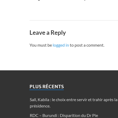
Leave a Reply
You must be
logged in
to post a comment.
PLUS RÉCENTS
Sall, Kabila : le choix entre servir et trahir après la
présidence.
RDC – Burundi : Disparition du Dr Pie