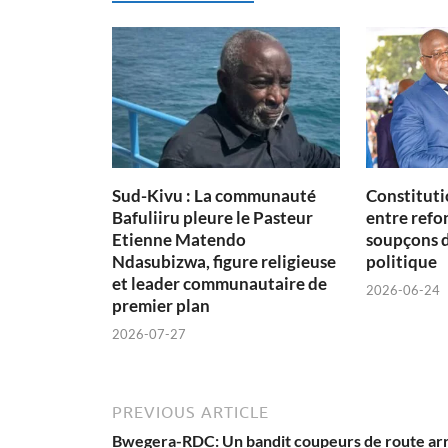
Sud-Kivu : La communauté
Constituti
Bafuliiru pleure le Pasteur
entre refon
Etienne Matendo
soupçons 
Ndasubizwa, figure religieuse
politique
et leader communautaire de
2026-06-24
premier plan
2026-07-27
PREVIOUS ARTICLE
Bwegera-RDC: Un bandit coupeurs de route ar