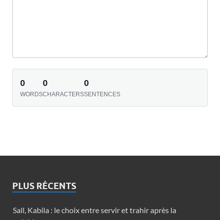
0
0
0
WORDS
CHARACTERS
SENTENCES
PLUS RÉCENTS
Sall, Kabila : le choix entre servir et trahir après la