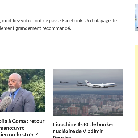
», modifiez votre mot de passe Facebook. Un balayage de
finalement grandement recommandé.
ila à Goma : retour
Iliouchine Il-80 : le bunker
u manœuvre
nucléaire de Vladimir
bien orchestrée ?
Poutine