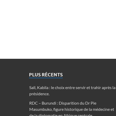
PLUS RÉCENTS
Sall, Kabila : le choix entre servir et trahir après la
présidence.
RDC – Burundi : Disparition du Dr Pie
Masumbuko, figure historique de la médecine et
de la diplomatie en Afrique centrale