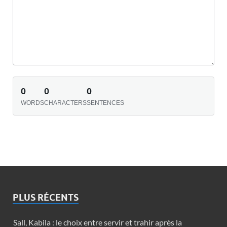
0
0
0
WORDS
CHARACTERS
SENTENCES
PLUS RÉCENTS
Sall, Kabila : le choix entre servir et trahir après la