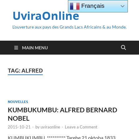
Français
UviraOnline
L’ouverture aux pays des Grands Lacs Africains & au Monde.
MAIN MENU
TAG:
ALFRED
NOUVELLES
KUMBUKUMBU: ALFRED BERNARD
NOBEL
2015-10-21
-
by
uviraonline
-
Leave a Comment
KUMBUKUMBU. ********** Tarehe 21 oktoba 1833,