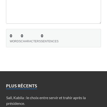
0
0
0
WORDS
CHARACTERS
SENTENCES
PLUS RÉCENTS
Sall, Kabila : le choix entre servir et trahir après la
présidence.